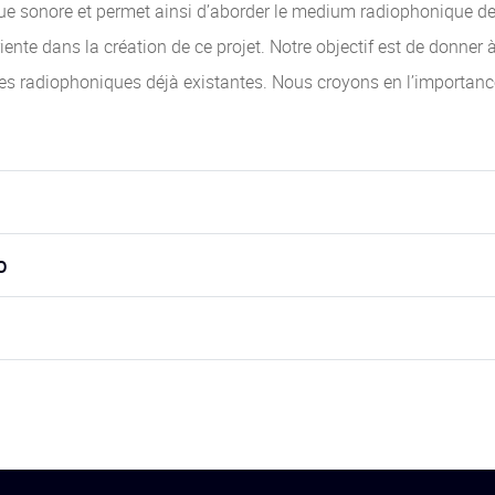
que sonore et permet ainsi d’aborder le medium radiophonique de 
nte dans la création de ce projet. Notre objectif est de donner 
lles radiophoniques déjà existantes. Nous croyons en l’importanc
o