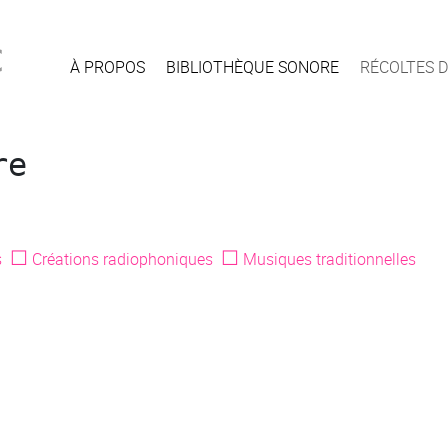
c
À PROPOS
BIBLIOTHÈQUE SONORE
RÉCOLTES D
re
☐
☐
s
Créations radiophoniques
Musiques traditionnelles