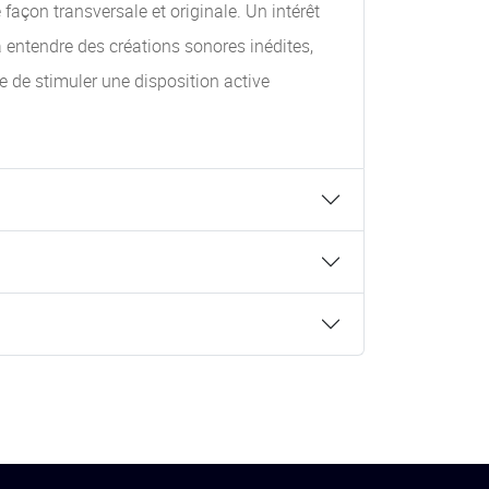
façon transversale et originale. Un intérêt
à entendre des créations sonores inédites,
e de stimuler une disposition active