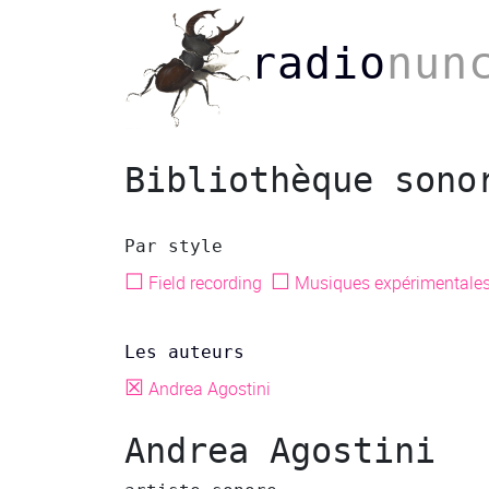
radio
nun
Bibliothèque sono
Par style
☐
☐
Field recording
Musiques expérimentale
Les auteurs
☒
Andrea Agostini
Andrea Agostini