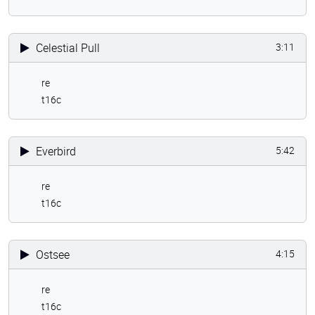
Celestial Pull
3:11
re
t16c
Everbird
5:42
re
t16c
Ostsee
4:15
re
t16c