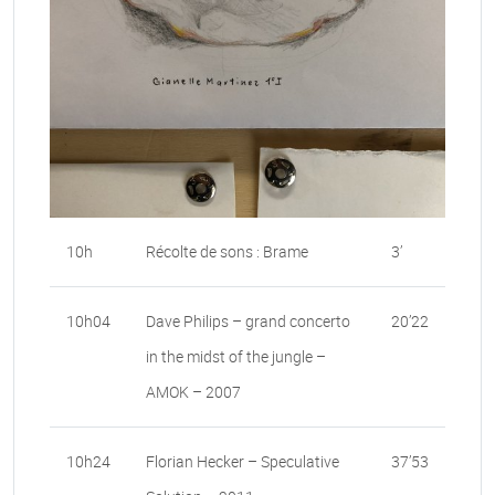
10h
Récolte de sons : Brame
3’
10h04
Dave Philips – grand concerto
20’22
in the midst of the jungle –
AMOK – 2007
10h24
Florian Hecker – Speculative
37’53