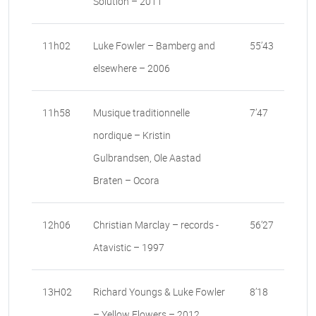
Solution – 2011
11h02
Luke Fowler – Bamberg and
55’43
elsewhere – 2006
11h58
Musique traditionnelle
7’47
nordique – Kristin
Gulbrandsen, Ole Aastad
Braten – Ocora
12h06
Christian Marclay – records -
56’27
Atavistic – 1997
13H02
Richard Youngs & Luke Fowler
8’18
– Yellow Flowers – 2012